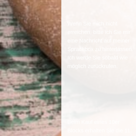
Wenn Sie mich nicht
erreichen, bitte ich Sie mir
eine Nachricht auf meiner
Sprachbox zu hinterlassen.
Ich werde Sie sobald wie
möglich zurückrufen.
Beim Kauf eines 10er
Blocks erhalten Sie die 11.