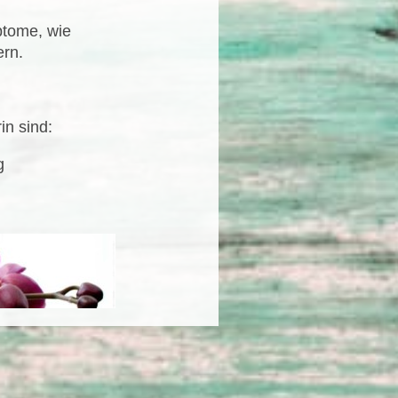
ptome, wie
ern.
in sind:
g